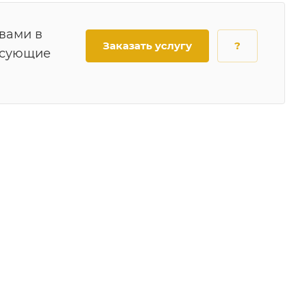
 вами в
Заказать услугу
?
есующие