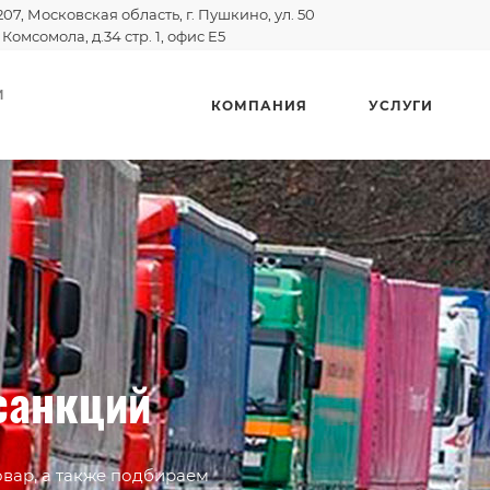
207, Московская область, г. Пушкино, ул. 50
 Комсомола, д.34 стр. 1, офис E5
И
КОМПАНИЯ
УСЛУГИ
санкций
вар, а также подбираем