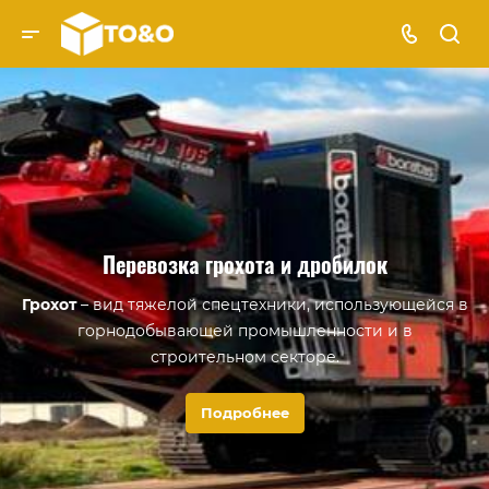
Перевозка грохота и дробилок
Грохот
– вид тяжелой спецтехники, использующейся в
горнодобывающей промышленности и в
строительном секторе.
Дробилка или дробильно-сортировочное
Подробнее
оборудование
– еще один вид специальной техники,
который активно эксплуатируется в горной
промышленности.