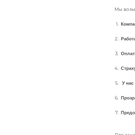
Мы возьм
Компа
Работ
Оплат
Страх
У нас
Прозр
Предо
Для зак