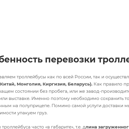
бенность перевозки тролл
авляем троллейбусы как по всей России, так и осущес
 Китай, Монголия, Киргизия, Беларусь).
Как правило пр
жащем состоянии без пробега, или же завод-производит
или выставке. Именно поэтому необходимо сохранить то
нным на полуприцепе. Помимо самой услуги доставки мы 
имости упакуем груз.
троллейбуса часто «в габарите», т.е. д
лина загруженного