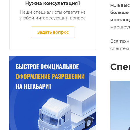
Нужна консультация?
м., а вы
больше 
Наши специалисты ответят на
любой интересующий вопрос
инстан
маршрут
Задать вопрос
Вся тех
спецтех
Спе