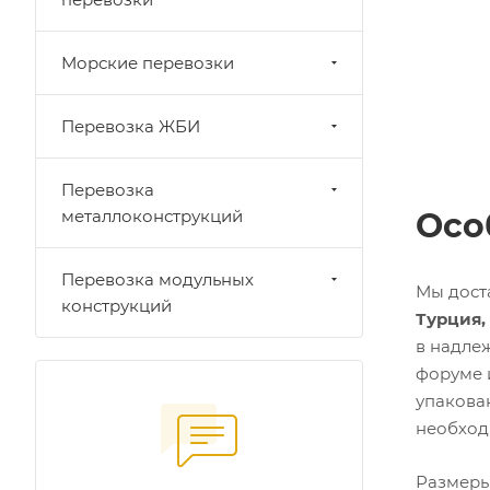
Морские перевозки
Перевозка ЖБИ
Перевозка
Осо
металлоконструкций
Перевозка модульных
Мы дост
конструкций
Турция,
в надле
форуме 
упакова
необход
Размеры 