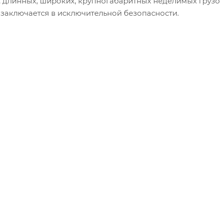
, длинных, широких, крупногабаритных неделимых грузо
 заключается в исключительной безопасности.