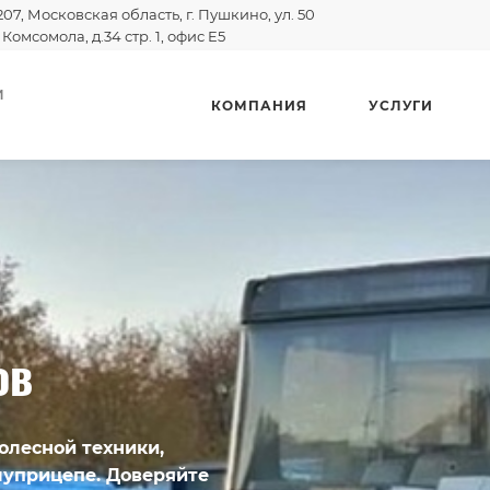
207, Московская область, г. Пушкино, ул. 50
 Комсомола, д.34 стр. 1, офис E5
И
КОМПАНИЯ
УСЛУГИ
ов
олесной техники,
луприцепе. Доверяйте