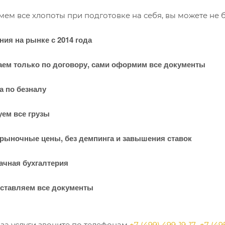
ем все хлопоты при подготовке на себя, вы можете не б
ния на рынке с 2014 года
аем только по договору, сами оформим все документы
а по безналу
уем все грузы
 рыночные цены, без демпинга и завышения ставок
ачная бухгалтерия
ставляем все документы
аза услуги звоните по телефонам
+7 (499) 499-19-17
+7 (49