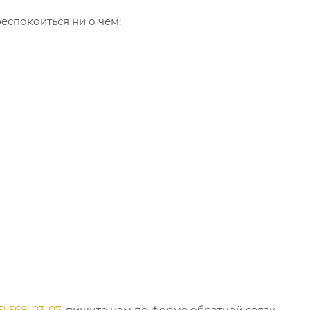
еспокоиться ни о чем:
5) 568-03-07
, пишите нам по форме обратной связи